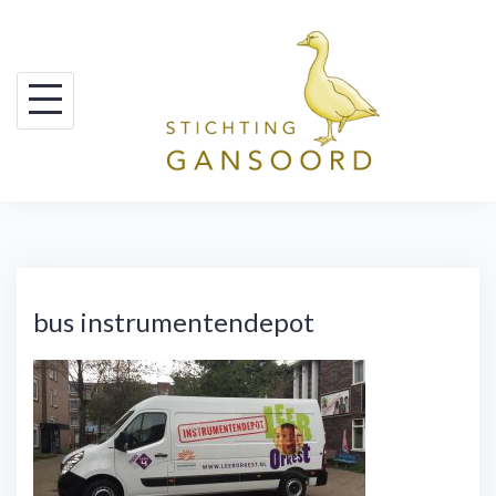
Skip
to
content
bus instrumentendepot